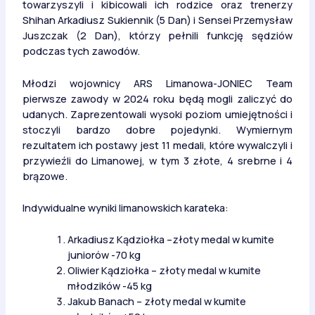
towarzyszyli i kibicowali ich rodzice oraz trenerzy
Shihan Arkadiusz Sukiennik (5 Dan) i Sensei Przemysław
Juszczak (2 Dan), którzy pełnili funkcję sędziów
podczas tych zawodów.
Młodzi wojownicy ARS Limanowa-JONIEC Team
pierwsze zawody w 2024 roku będą mogli zaliczyć do
udanych. Zaprezentowali wysoki poziom umiejętności i
stoczyli bardzo dobre pojedynki. Wymiernym
rezultatem ich postawy jest 11 medali, które wywalczyli i
przywieźli do Limanowej, w tym 3 złote, 4 srebrne i 4
brązowe.
Indywidualne wyniki limanowskich karateka:
Arkadiusz Kądziołka –złoty medal w kumite
juniorów -70 kg
Oliwier Kądziołka – złoty medal w kumite
młodzików -45 kg
Jakub Banach – złoty medal w kumite