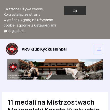
Ta strona używa cookie.
Ok
Korzystając ze strony
wyrażasz zgodę na używanie
cookie, zgodnie z ustawieniami
przeglądarki.
Przejdź
do
ARS Klub Kyokushinkai
Main
treści
Men
11 medali na Mistrzostwach
Małopolski Karate Kyokushin