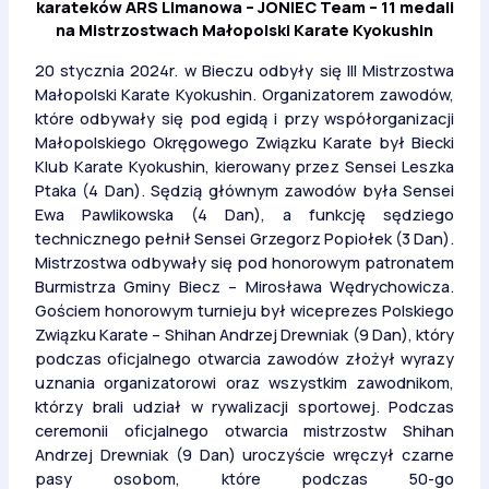
karateków ARS Limanowa – JONIEC Team – 11 medali
na Mistrzostwach Małopolski Karate Kyokushin
20 stycznia 2024r. w Bieczu odbyły się III Mistrzostwa
Małopolski Karate Kyokushin. Organizatorem zawodów,
które odbywały się pod egidą i przy współorganizacji
Małopolskiego Okręgowego Związku Karate był Biecki
Klub Karate Kyokushin, kierowany przez Sensei Leszka
Ptaka (4 Dan). Sędzią głównym zawodów była Sensei
Ewa Pawlikowska (4 Dan), a funkcję sędziego
technicznego pełnił Sensei Grzegorz Popiołek (3 Dan).
Mistrzostwa odbywały się pod honorowym patronatem
Burmistrza Gminy Biecz – Mirosława Wędrychowicza.
Gościem honorowym turnieju był wiceprezes Polskiego
Związku Karate – Shihan Andrzej Drewniak (9 Dan), który
podczas oficjalnego otwarcia zawodów złożył wyrazy
uznania organizatorowi oraz wszystkim zawodnikom,
którzy brali udział w rywalizacji sportowej. Podczas
ceremonii oficjalnego otwarcia mistrzostw Shihan
Andrzej Drewniak (9 Dan) uroczyście wręczył czarne
pasy osobom, które podczas 50-go