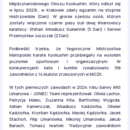
Międzynarodowego Obozu Kyokushin, który odbył się
w lipcu 2023r., w Krakowie zdały egzamin na stopnie
mistrzowskie (Dan). W gronie sześciu osób, którym
zostały wręczone czarne pasy byli dwaj limanowscy
karatecy: Shihan Arkadiusz Sukiennik (5 Dan) i Sensei
Przemysław Juszczak (2 Dan).
Podkreślić trzeba, że tegoroczne Mistrzostwa
Małopolski Karate Kyokushin przebiegały na wysokim
poziomie sportowym i organizacyjnym. W
konkurencjach kata i kumite rywalizowało 158
zawodników z 14 klubów zrzeszonych w MOZK.
W tych pierwszych zawodach w 2024 roku barwy ARS
Limanowa – JONIEC Team reprezentowali: Oliwia Lachor,
Patrycja Malec, Zuzanna Kita, Bartłomiej Wygoda,
Adrian Kamenczak, Arkadiusz Kadziołka, Oliwier
Kadziołka, Krystian Kądziołka, Maciej Kądziołka, Jacek
Stachoń, Filip Limanówka, Mikołaj Limanówka, Jakub
Banach, Tomasz Iwański. Tradycyjnie zawodnikom