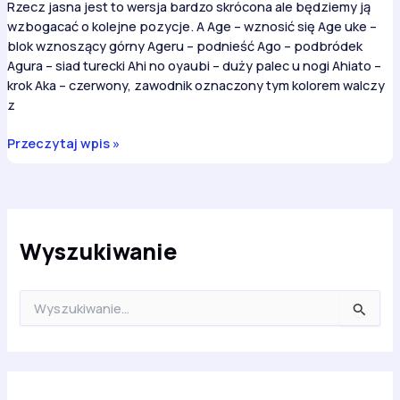
Rzecz jasna jest to wersja bardzo skrócona ale będziemy ją
wzbogacać o kolejne pozycje. A Age – wznosić się Age uke –
blok wznoszący górny Ageru – podnieść Ago – podbródek
Agura – siad turecki Ahi no oyaubi – duży palec u nogi Ahiato –
krok Aka – czerwony, zawodnik oznaczony tym kolorem walczy
z
Kyokushin
Przeczytaj wpis »
słownik
Japońsko
–
Polski
Wyszukiwanie
S
z
u
k
a
j