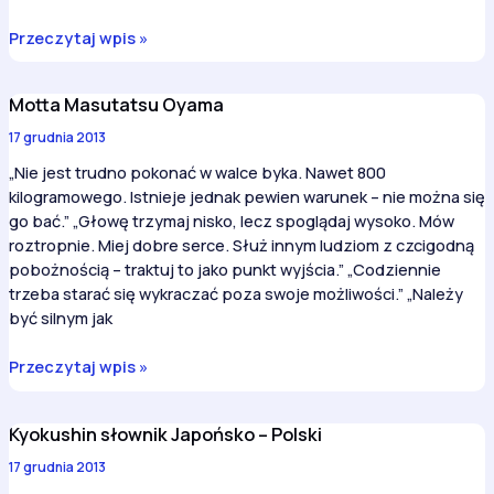
Złote
Przeczytaj wpis »
myśli
Oyama
Motta Masutatsu Oyama
17 grudnia 2013
„Nie jest trudno pokonać w walce byka. Nawet 800
kilogramowego. Istnieje jednak pewien warunek – nie można się
go bać.” „Głowę trzymaj nisko, lecz spoglądaj wysoko. Mów
roztropnie. Miej dobre serce. Służ innym ludziom z czcigodną
pobożnością – traktuj to jako punkt wyjścia.” „Codziennie
trzeba starać się wykraczać poza swoje możliwości.” „Należy
być silnym jak
Motta
Przeczytaj wpis »
Masutatsu
Oyama
Kyokushin słownik Japońsko – Polski
17 grudnia 2013