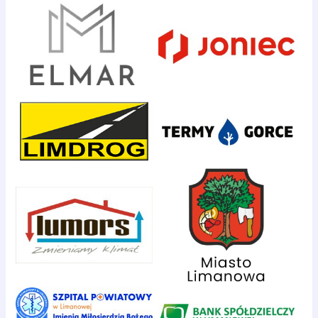
d
l
a
: