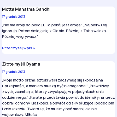
Motta Mahatma Gandhi
17 grudnia 2013
„Nie ma drogi do pokoju. To pokój jest drogą.” „Najpierw Cię
ignorują. Potem śmieją się z Ciebie. Później z Tobą walczą.
Później wygrywasz.”
Motta
Przeczytaj wpis »
Mahatma
Gandhi
Złote myśli Oyama
17 grudnia 2013
„Moje motto brzmi: sztuki walki zaczynają się i kończą na
uprzejmości, a maniery muszą być nienaganne.” „Prawdziwy
zwycięzcami są ci, którzy zwyciężają w pojedynkach dnia
codziennego.” „Karate przedstawia powrót do idei siły na rzecz
dobra i ochrony ludzkości, a odwrót od siły służącej podbojom
i zniszczeniu. Twierdzę, że musimy być mocni, ale nie
wojowniczy. Miłość