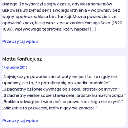
dlatego, że wydarzyła się w czasie, gdy klasa samurajów
usiłowała utrzymać sens swojego istnienia – wojownicy bez
wojny, społeczna klasa bez funkcji. Można powiedzieć, że
opowieść zaczęła się wraz z nauczaniem Yamaga Soko (1622-
1685), wpływowego teoretyka, który napisał […]
Opowieść
Przeczytaj wpis »
o
47
Motta Konfucjusz
Roninach
17 grudnia 2013
„Największym powodem do chwały nie jest to, że nigdy nie
upadamy, ale to, że potrafimy się po upadku podnieść.”
„Szlachetny człowiek wymaga od siebie, prostak od innych.”
„Szlachetny wielkie sobie stawia cele, prostak ku małym zdąża.”
„Brakiem odwagi jest wiedzieć co prawe, lecz tego nie czynić.”
„Milczenie to przyjaciel, który nigdy nie zdradza.”
Motta
Przeczytaj wpis »
Konfucjusz