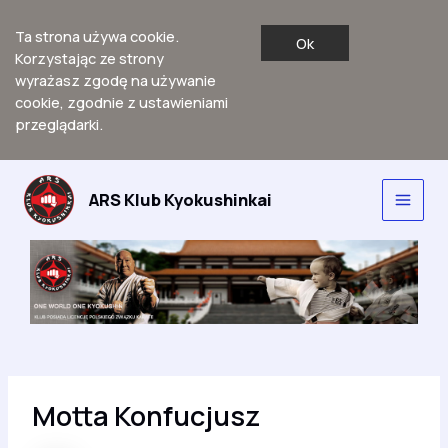
Ta strona używa cookie.
Ok
Korzystając ze strony
wyrażasz zgodę na używanie
cookie, zgodnie z ustawieniami
przeglądarki.
Przejdź
do
ARS Klub Kyokushinkai
Main
treści
Men
Motta Konfucjusz