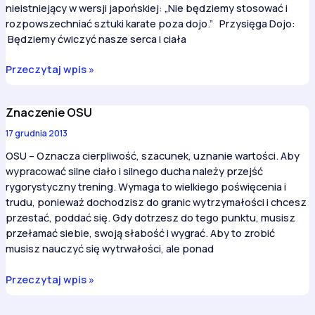
nieistniejący w wersji japońskiej: „Nie będziemy stosować i
rozpowszechniać sztuki karate poza dojo.” Przysięga Dojo:
Będziemy ćwiczyć nasze serca i ciała
Przysięga
Przeczytaj wpis »
Dojo
KUN
Znaczenie OSU
17 grudnia 2013
OSU – Oznacza cierpliwość, szacunek, uznanie wartości. Aby
wypracować silne ciało i silnego ducha należy przejść
rygorystyczny trening. Wymaga to wielkiego poświęcenia i
trudu, ponieważ dochodzisz do granic wytrzymałości i chcesz
przestać, poddać się. Gdy dotrzesz do tego punktu, musisz
przełamać siebie, swoją słabość i wygrać. Aby to zrobić
musisz nauczyć się wytrwałości, ale ponad
Znaczenie
Przeczytaj wpis »
OSU