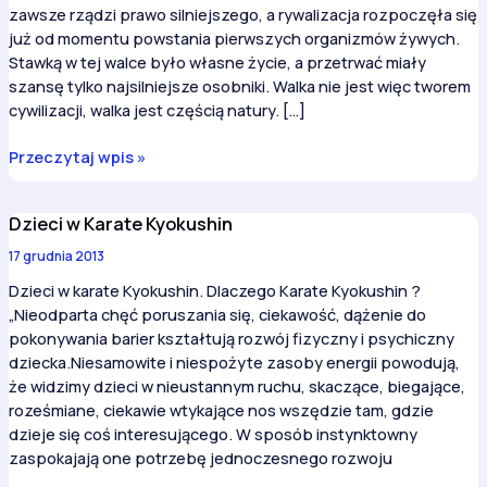
zawsze rządzi prawo silniejszego, a rywalizacja rozpoczęła się
już od momentu powstania pierwszych organizmów żywych.
Stawką w tej walce było własne życie, a przetrwać miały
szansę tylko najsilniejsze osobniki. Walka nie jest więc tworem
cywilizacji, walka jest częścią natury. […]
Historia
Przeczytaj wpis »
karate
Dzieci w Karate Kyokushin
17 grudnia 2013
Dzieci w karate Kyokushin. Dlaczego Karate Kyokushin ?
„Nieodparta chęć poruszania się, ciekawość, dążenie do
pokonywania barier kształtują rozwój fizyczny i psychiczny
dziecka.Niesamowite i niespożyte zasoby energii powodują,
że widzimy dzieci w nieustannym ruchu, skaczące, biegające,
roześmiane, ciekawie wtykające nos wszędzie tam, gdzie
dzieje się coś interesującego. W sposób instynktowny
zaspokajają one potrzebę jednoczesnego rozwoju