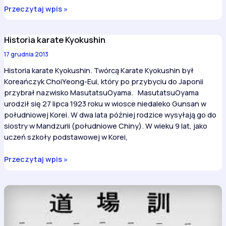
Dzieci
Przeczytaj wpis »
w
Karate
Historia karate Kyokushin
Kyokushin
17 grudnia 2013
Historia karate Kyokushin. Twórcą Karate Kyokushin był
Koreańczyk ChoiYeong-Eui, który po przybyciu do Japonii
przybrał nazwisko MasutatsuOyama. MasutatsuOyama
urodził się 27 lipca 1923 roku w wiosce niedaleko Gunsan w
południowej Korei. W dwa lata później rodzice wysyłają go do
siostry w Mandzurii (południowe Chiny). W wieku 9 lat, jako
uczeń szkoły podstawowej w Korei,
Historia
Przeczytaj wpis »
karate
Kyokushin