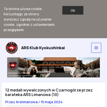
Ta strona używa cookie.
Ok
Korzystając ze strony
wyrażasz zgodę na używanie
cookie, zgodnie z ustawieniami
przeglądarki.
Przejdź
do
ARS Klub Kyokushinkai
Main
treści
Men
12 medali wywalczonych w Czarnogórze przez
karateka ARS Limanowa (10)
Przez
Arslimanowa
/
15 maja 2024