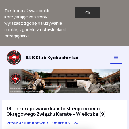
Ta strona używa cookie.
Ok
Korzystając ze strony
wyrażasz zgodę na używanie
cookie, zgodnie z ustawieniami
przeglądarki.
Przejdź
do
ARS Klub Kyokushinkai
Main
treści
Men
18-te zgrupowanie kumite Małopolskiego
Okręgowego Związku Karate – Wieliczka (9)
Przez
Arslimanowa
/
17 marca 2024