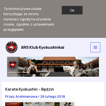
Ta strona używa cookie.
Ok
Korzystając ze strony
wyrażasz zgodę na używanie
cookie, zgodnie z ustawieniami
przeglądarki.
Przejdź
do
ARS Klub Kyokushinkai
Main
treści
Men
Karate Kyokushin – Będzin
Przez
Arslimanowa
/
26 lutego 2018