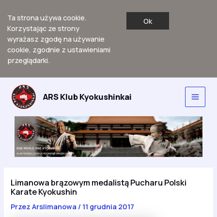
Ta strona używa cookie.
Ok
Korzystając ze strony
wyrażasz zgodę na używanie
cookie, zgodnie z ustawieniami
przeglądarki.
Przejdź
do
ARS Klub Kyokushinkai
Main
treści
Men
Limanowa brązowym medalistą Pucharu Polski
Karate Kyokushin
Przez
Arslimanowa
/
11 grudnia 2017