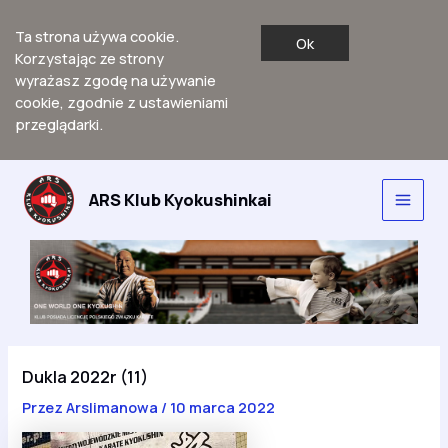
Ta strona używa cookie.
Ok
Korzystając ze strony
wyrażasz zgodę na używanie
cookie, zgodnie z ustawieniami
przeglądarki.
Przejdź
do
ARS Klub Kyokushinkai
Main
treści
Men
Dukla 2022r (11)
Przez
Arslimanowa
/
10 marca 2022