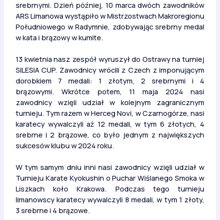
srebrnymi. Dzień później, 10 marca dwóch zawodników
ARS Limanowa wystąpiło w Mistrzostwach Makroregionu
Południowego w Radymnie, zdobywając srebrny medal
w kata i brązowy w kumite.
13 kwietnia nasz zespół wyruszył do Ostrawy na turniej
SILESIA CUP. Zawodnicy wrócili z Czech z imponującym
dorobkiem 7 medali: 1 złotym, 2 srebrnymi i 4
brązowymi. Wkrótce potem, 11 maja 2024 nasi
zawodnicy wzięli udział w kolejnym zagranicznym
turnieju. Tym razem w Herceg Novi, w Czarnogórze, nasi
karatecy wywalczyli aż 12 medali, w tym 6 złotych, 4
srebrne i 2 brązowe, co było jednym z największych
sukcesów klubu w 2024 roku.
W tym samym dniu inni nasi zawodnicy wzięli udział w
Turnieju Karate Kyokushin o Puchar Wiślanego Smoka w
Liszkach koło Krakowa. Podczas tego turnieju
limanowscy karatecy wywalczyli 8 medali, w tym 1 złoty,
3 srebrne i 4 brązowe.