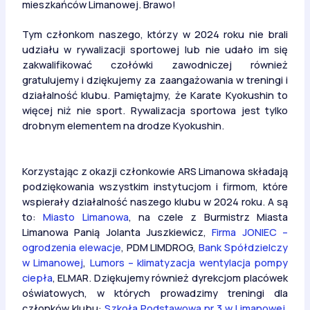
mieszkańców Limanowej. Brawo!
Tym członkom naszego, którzy w 2024 roku nie brali
udziału w rywalizacji sportowej lub nie udało im się
zakwalifikować czołówki zawodniczej również
gratulujemy i dziękujemy za zaangażowania w treningi i
działalność klubu. Pamiętajmy, że Karate Kyokushin to
więcej niż nie sport. Rywalizacja sportowa jest tylko
drobnym elementem na drodze Kyokushin.
Korzystając z okazji członkowie ARS Limanowa składają
podziękowania wszystkim instytucjom i firmom, które
wspierały działalność naszego klubu w 2024 roku. A są
to:
Miasto Limanowa
, na czele z Burmistrz Miasta
Limanowa Panią Jolanta Juszkiewicz,
Firma JONIEC –
ogrodzenia elewacje
, PDM LIMDROG,
Bank Spółdzielczy
w Limanowej
,
Lumors – klimatyzacja wentylacja pompy
ciepła
, ELMAR. Dziękujemy również dyrekcjom placówek
oświatowych, w których prowadzimy treningi dla
członków klubu:
Szkoła Podstawowa nr 3 w Limanowej
,