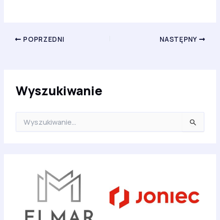
POPRZEDNI
NASTĘPNY
Wyszukiwanie
S
z
u
k
a
j
d
l
a
: