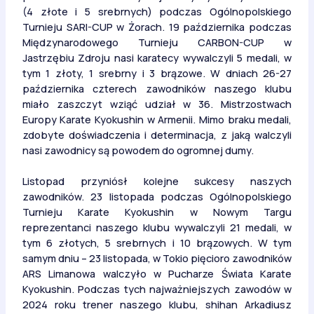
(4 złote i 5 srebrnych) podczas Ogólnopolskiego
Turnieju SARI-CUP w Żorach. 19 października podczas
Międzynarodowego Turnieju CARBON-CUP w
Jastrzębiu Zdroju nasi karatecy wywalczyli 5 medali, w
tym 1 złoty, 1 srebrny i 3 brązowe. W dniach 26-27
października czterech zawodników naszego klubu
miało zaszczyt wziąć udział w 36. Mistrzostwach
Europy Karate Kyokushin w Armenii. Mimo braku medali,
zdobyte doświadczenia i determinacja, z jaką walczyli
nasi zawodnicy są powodem do ogromnej dumy.
Listopad przyniósł kolejne sukcesy naszych
zawodników. 23 listopada podczas Ogólnopolskiego
Turnieju Karate Kyokushin w Nowym Targu
reprezentanci naszego klubu wywalczyli 21 medali, w
tym 6 złotych, 5 srebrnych i 10 brązowych. W tym
samym dniu – 23 listopada, w Tokio pięcioro zawodników
ARS Limanowa walczyło w Pucharze Świata Karate
Kyokushin. Podczas tych najważniejszych zawodów w
2024 roku trener naszego klubu, shihan Arkadiusz