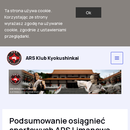
Ta strona używa cookie.
Ok
Korzystając ze strony
wyrażasz zgodę na używanie
cookie, zgodnie z ustawieniami
przeglądarki.
Przejdź
do
ARS Klub Kyokushinkai
Main
treści
Men
Podsumowanie osiągnieć
sportowych ARS Limanowa –