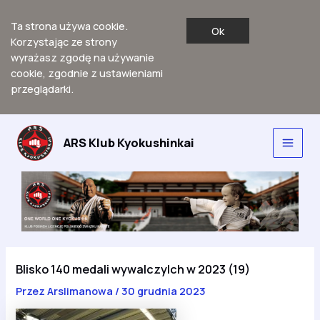
Ta strona używa cookie.
Ok
Korzystając ze strony
wyrażasz zgodę na używanie
cookie, zgodnie z ustawieniami
przeglądarki.
Przejdź
do
ARS Klub Kyokushinkai
Main
treści
Men
Blisko 140 medali wywalczylch w 2023 (19)
Przez
Arslimanowa
/
30 grudnia 2023