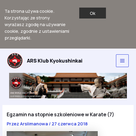
Ta strona używa cookie.
Ok
Korzystając ze strony
wyrażasz zgodę na używanie
cookie, zgodnie z ustawieniami
przeglądarki.
Przejdź
do
ARS Klub Kyokushinkai
Main
treści
Men
Egzamin na stopnie szkoleniowe w Karate (7)
Przez
Arslimanowa
/
27 czerwca 2018