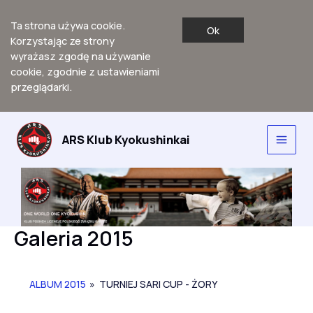
Ta strona używa cookie.
Ok
Korzystając ze strony
wyrażasz zgodę na używanie
cookie, zgodnie z ustawieniami
przeglądarki.
Przejdź
do
ARS Klub Kyokushinkai
Main
treści
Men
Galeria 2015
ALBUM 2015
»
TURNIEJ SARI CUP - ŻORY