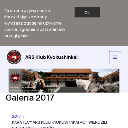
Ta strona używa cookie.
Ok
Korzystając ze strony
wyrażasz zgodę na używanie
cookie, zgodnie z ustawieniami
przeglądarki.
Przejdź
do
ARS Klub Kyokushinkai
Main
treści
Men
Galeria 2017
2017
»
KARATECY ARS KLUB KYOKUSHINKAI POTWIERDZILI