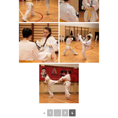
◄
1
...
3
4