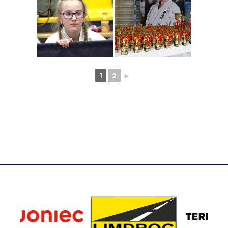
1
2
►