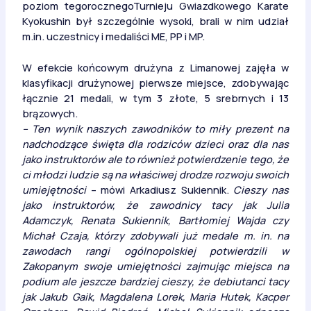
poziom tegorocznegoTurnieju Gwiazdkowego Karate
Kyokushin był szczególnie wysoki, brali w nim udział
m.in. uczestnicy i medaliści ME, PP i MP.
W efekcie końcowym drużyna z Limanowej zajęła w
klasyfikacji drużynowej pierwsze miejsce, zdobywając
łącznie 21 medali, w tym 3 złote, 5 srebrnych i 13
brązowych.
– Ten wynik naszych zawodników to miły prezent na
nadchodzące święta dla rodziców dzieci oraz dla nas
jako instruktorów ale to również potwierdzenie tego, że
ci młodzi ludzie są na właściwej drodze rozwoju swoich
umiejętności
– mówi Arkadiusz Sukiennik.
Cieszy nas
jako instruktorów, że zawodnicy tacy jak Julia
Adamczyk, Renata Sukiennik, Bartłomiej Wajda czy
Michał Czaja, którzy zdobywali już medale m. in. na
zawodach rangi ogólnopolskiej potwierdzili w
Zakopanym swoje umiejętności zajmując miejsca na
podium ale jeszcze bardziej cieszy, że debiutanci tacy
jak Jakub Gaik, Magdalena Lorek, Maria Hutek, Kacper