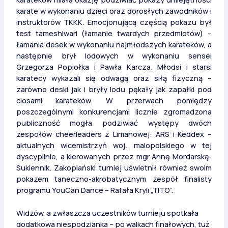
karate w wykonaniu dzieci oraz dorosłych zawodników i
instruktorów TKKK. Emocjonującą częścią pokazu był
test tameshiwari (łamanie twardych przedmiotów) –
łamania desek w wykonaniu najmłodszych karateków, a
następnie brył lodowych w wykonaniu sensei
Grzegorza Popiołka i Pawła Karcza. Młodsi i starsi
karatecy wykazali się odwagą oraz siłą fizyczną –
zarówno deski jak i bryły lodu pękały jak zapałki pod
ciosami karateków. W przerwach pomiędzy
poszczególnymi konkurencjami licznie zgromadzona
publiczność mogła podziwiać występy dwóch
zespołów cheerleaders z Limanowej: ARS i Keddex –
aktualnych wicemistrzyń woj. malopolskiego w tej
dyscyplinie, a kierowanych przez mgr Annę Mordarską-
Sukiennik. Zakopiański turniej uświetnił również swoim
pokazem taneczno-akrobatycznym zespół finalisty
programu YouCan Dance – Rafała Kryli „TITO”.
Widzów, a zwłaszcza uczestników turnieju spotkała
dodatkowa niespodzianka – po walkach finałowych, tuż