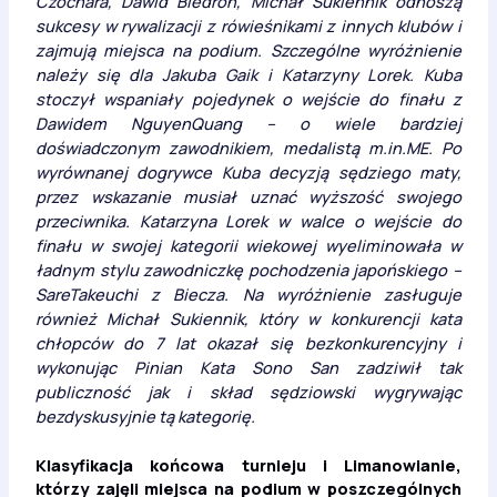
Czochara, Dawid Biedroń, Michał Sukiennik odnoszą
sukcesy w rywalizacji z rówieśnikami z innych klubów i
zajmują miejsca na podium. Szczególne wyróżnienie
należy się dla Jakuba Gaik i Katarzyny Lorek. Kuba
stoczył wspaniały pojedynek o wejście do finału z
Dawidem NguyenQuang – o wiele bardziej
doświadczonym zawodnikiem, medalistą m.in.ME. Po
wyrównanej dogrywce Kuba decyzją sędziego maty,
przez wskazanie musiał uznać wyższość swojego
przeciwnika. Katarzyna Lorek w walce o wejście do
finału w swojej kategorii wiekowej wyeliminowała w
ładnym stylu zawodniczkę pochodzenia japońskiego –
SareTakeuchi z Biecza. Na wyróżnienie zasługuje
również Michał Sukiennik, który w konkurencji kata
chłopców do 7 lat okazał się bezkonkurencyjny i
wykonując Pinian Kata Sono San zadziwił tak
publiczność jak i skład sędziowski wygrywając
bezdyskusyjnie tą kategorię.
Klasyfikacja końcowa turnieju i Limanowianie,
którzy zajęli miejsca na podium w poszczególnych