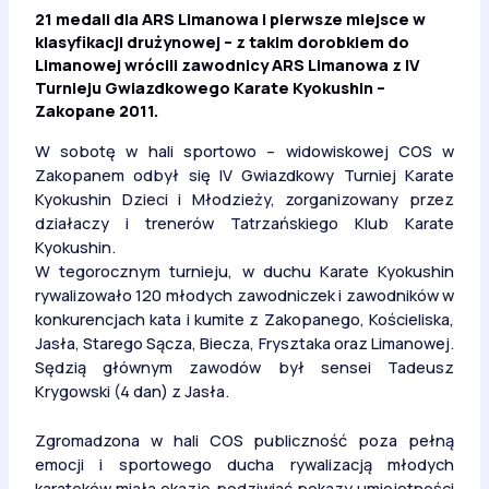
21 medali dla ARS Limanowa i pierwsze miejsce w
klasyfikacji drużynowej – z takim dorobkiem do
Limanowej wrócili zawodnicy ARS Limanowa z IV
Turnieju Gwiazdkowego Karate Kyokushin –
Zakopane 2011.
W sobotę w hali sportowo – widowiskowej COS w
Zakopanem odbył się IV Gwiazdkowy Turniej Karate
Kyokushin Dzieci i Młodzieży, zorganizowany przez
działaczy i trenerów Tatrzańskiego Klub Karate
Kyokushin.
W tegorocznym turnieju, w duchu Karate Kyokushin
rywalizowało 120 młodych zawodniczek i zawodników w
konkurencjach kata i kumite z Zakopanego, Kościeliska,
Jasła, Starego Sącza, Biecza, Frysztaka oraz Limanowej.
Sędzią głównym zawodów był sensei Tadeusz
Krygowski (4 dan) z Jasła.
Zgromadzona w hali COS publiczność poza pełną
emocji i sportowego ducha rywalizacją młodych
karateków miała okazję podziwiać pokazy umiejętności