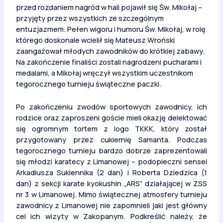
przed rozdaniem nagród w hali pojawił się Św. Mikołaj –
przyjęty przez wszystkich ze szczególnym
entuzjazmem. Pełen wigoru i humoru Św. Mikołaj, w rolę
którego doskonale wcielił się Mateusz Wroński
zaangażował młodych zawodników do krótkiej zabawy.
Na zakończenie finaliści zostali nagrodzeni pucharami i
medalami, a Mikołaj wręczył wszystkim uczestnikom
tegorocznego turnieju świąteczne paczki.
Po zakończeniu zwodów sportowych zawodnicy, ich
rodzice oraz zaproszeni goście mieli okazję delektować
się ogromnym tortem z logo TKKK, który został
przygotowany przez cukiernię Samanta. Podczas
tegorocznego turnieju bardzo dobrze zaprezentowali
się młodzi karatecy z Limanowej – podopieczni sensei
Arkadiusza Sukiennika (2 dan) i Roberta Dziedzica (1
dan) z sekcji karate kyokushin „ARS” działającej w ZSS
nr 3 w Limanowej. Mimo świątecznej atmosfery turnieju
zawodnicy z Limanowej nie zapomnieli jaki jest główny
cel ich wizyty w Zakopanym. Podkreślić należy, że