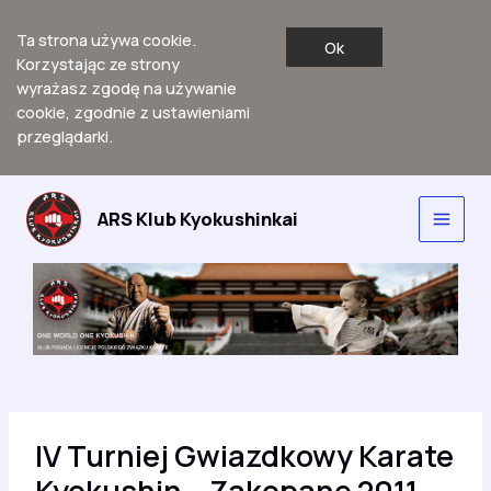
Ta strona używa cookie.
Ok
Korzystając ze strony
wyrażasz zgodę na używanie
cookie, zgodnie z ustawieniami
przeglądarki.
Przejdź
do
ARS Klub Kyokushinkai
Main
treści
Men
IV Turniej Gwiazdkowy Karate
Kyokushin – Zakopane 2011