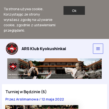
Ta strona używa cookie.
Ok
Korzystając ze strony
wyrażasz zgodę na używanie
cookie, zgodnie z ustawieniami
przeglądarki.
Przejdź
do
ARS Klub Kyokushinkai
Main
treści
Men
Turniej w Będzinie (6)
Przez
Arslimanowa
/
12 maja 2022