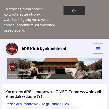
Ta strona używa cookie.
Ok
Korzystając ze strony
wyrażasz zgodę na używanie
cookie, zgodnie z ustawieniami
przeglądarki.
Przejdź
do
ARS Klub Kyokushinkai
Main
treści
Men
Karatecy ARS Limanowa-JONIEC Team wywalczyli
9 medali w Jaśle (9)
Przez
Arslimanowa
/
12 grudnia 2023