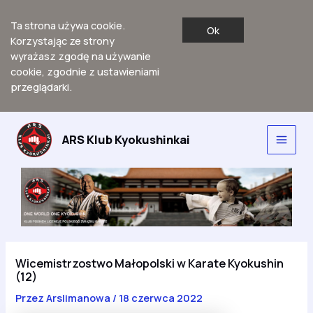
Ta strona używa cookie.
Ok
Korzystając ze strony
wyrażasz zgodę na używanie
cookie, zgodnie z ustawieniami
przeglądarki.
Przejdź
do
ARS Klub Kyokushinkai
Main
treści
Men
Wicemistrzostwo Małopolski w Karate Kyokushin
(12)
Przez
Arslimanowa
/
18 czerwca 2022