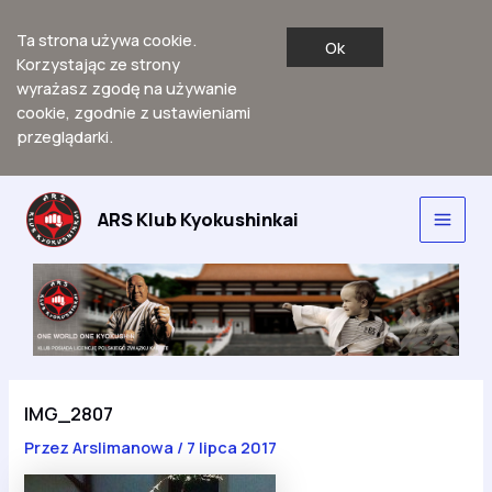
Ta strona używa cookie.
Ok
Korzystając ze strony
wyrażasz zgodę na używanie
cookie, zgodnie z ustawieniami
przeglądarki.
Przejdź
do
ARS Klub Kyokushinkai
Main
treści
Men
IMG_2807
Przez
Arslimanowa
/
7 lipca 2017