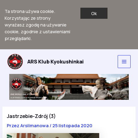
Ta strona używa cookie.
Ok
Korzystając ze strony
wyrażasz zgodę na używanie
cookie, zgodnie z ustawieniami
przeglądarki.
Przejdź
do
ARS Klub Kyokushinkai
Main
treści
Men
Jastrzebie-Zdrój (3)
Przez
Arslimanowa
/
25 listopada 2020