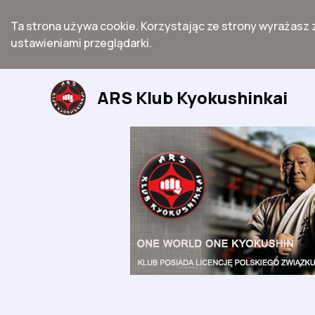
Ta strona używa cookie. Korzystając ze strony wyrażasz 
ustawieniami przeglądarki.
Przejdź
do
ARS Klub Kyokushinkai
treści