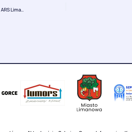
Kolejny sukces i 6 medali limanowskich karateków ARS Limanowa – JONIEC Team