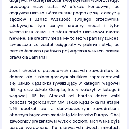
dogrywki, w której narzucił swój styl walki wykorzystując
przewagę masy ciała. W efekcie końcowym, po
dogrywce Damian Górka musiał pogodzić się z decyzją
sędziów i uznać wyższość swojego przeciwnika,
zdobywając tym samym srebrny medal i tytuł
wicemistrza Polski. Do złota brakło Damianowi bardzo
niewiele, ale srebrny medal MP to też wspaniały sukces,
zwłaszcza, że został osiągnięty w pięknym stylu, po
bardzo ładnych i pełnych poświęcenia walkach. Wielkie
brawa dla Damiana!
Jeżeli chodzi o pozostałych naszych zawodników to
dobrze, ale z nieco gorszym skutkiem zaprezentowali
się: Jakub Kądziołka rywalizujący w kategorii wagowej
-55 kg oraz Jakub Ociepka, który walczył w kategorii
wagowej -65 kg. Stoczyli oni bardzo dobre walki
podczas tegorocznych MP. Jakub Kądziołka na etapie
1/16 spotkał się z doświadczonym zawodnikiem,
obecnym brązowym medalistą Mistrzostw Europy. Obaj
zawodnicy prezentowali wysoki poziom, a ich walka była
bardzo wyrównana. Po pierwszych dwóch minutach