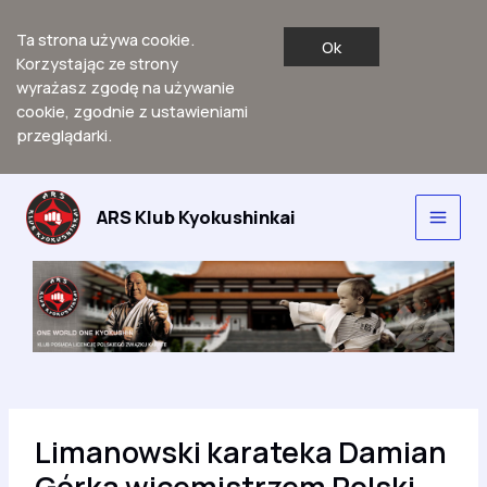
Ta strona używa cookie.
Ok
Korzystając ze strony
wyrażasz zgodę na używanie
cookie, zgodnie z ustawieniami
przeglądarki.
Przejdź
do
ARS Klub Kyokushinkai
Main
treści
Men
Limanowski karateka Damian
Górka wicemistrzem Polski