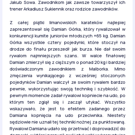
Jakub Sowa. Zawodnikom jak zawsze towarzyszył ich
trener Arkadiusz Sukiennik oraz rodzice zawodników.
Z całej piątki limanowskich karateków najlepiej
zaprezentował się Damian Górka, który rywalizował w
konkurencji kumite juniorów młodszych +65 kg. Damian
Górka wszystkie cztery pojedynki, które stoczył na
drodze do finału przeszedł jak burza. Nie dał swoim
rywalom najmniejszych szans. W walce finałowej
Damian zmierzył się z cięższym o ponad 20 kg i bardziej
doświadczonym zawodnikiem z Malborka. Mimo
zmęczenia wynikającego z wcześniej stoczonych
pojedynków Damian walczył ze swoim rywalem bardzo
pewnie, wykorzystując swoją technikę i szybkość. W
pewnym momencie zadał rywalowi kopniecie na udo, po
którym ten zgiął się i zaczął utykać. Wszystko
wskazywało, że jest to efektem zadanego przez
Damiana kopnięcia na udo przeciwnika. Niestety
sędziowie nie uznali tej techniki nożnej za punktowaną.
Rywalowi Damiana udało się przetrwać i doprowadzić do