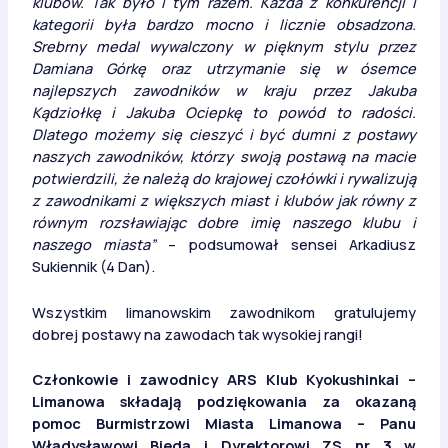
klubów. Tak było i tym razem. Każda z konkurencji i
kategorii była bardzo mocno i licznie obsadzona.
Srebrny medal wywalczony w pięknym stylu przez
Damiana Górkę oraz utrzymanie się w ósemce
najlepszych zawodników w kraju przez Jakuba
Kądziołkę i Jakuba Ociepkę to powód to radości.
Dlatego możemy się cieszyć i być dumni z postawy
naszych zawodników, którzy swoją postawą na macie
potwierdzili, że należą do krajowej czołówki i rywalizują
z zawodnikami z większych miast i klubów jak równy z
równym rozsławiając dobre imię naszego klubu i
naszego miasta”
– podsumował sensei Arkadiusz
Sukiennik (4 Dan).
Wszystkim limanowskim zawodnikom gratulujemy
dobrej postawy na zawodach tak wysokiej rangi!
Członkowie i zawodnicy ARS Klub Kyokushinkai –
Limanowa składają podziękowania za okazaną
pomoc Burmistrzowi Miasta Limanowa – Panu
Władysławowi Bieda i Dyrektorowi ZS nr 3 w