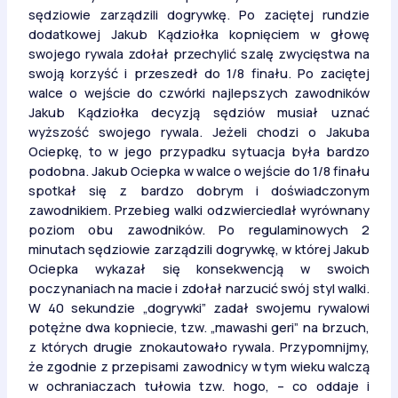
sędziowie zarządzili dogrywkę. Po zaciętej rundzie
dodatkowej Jakub Kądziołka kopnięciem w głowę
swojego rywala zdołał przechylić szalę zwycięstwa na
swoją korzyść i przeszedł do 1/8 finału. Po zaciętej
walce o wejście do czwórki najlepszych zawodników
Jakub Kądziołka decyzją sędziów musiał uznać
wyższość swojego rywala. Jeżeli chodzi o Jakuba
Ociepkę, to w jego przypadku sytuacja była bardzo
podobna. Jakub Ociepka w walce o wejście do 1/8 finału
spotkał się z bardzo dobrym i doświadczonym
zawodnikiem. Przebieg walki odzwierciedlał wyrównany
poziom obu zawodników. Po regulaminowych 2
minutach sędziowie zarządzili dogrywkę, w której Jakub
Ociepka wykazał się konsekwencją w swoich
poczynaniach na macie i zdołał narzucić swój styl walki.
W 40 sekundzie „dogrywki” zadał swojemu rywalowi
potężne dwa kopniecie, tzw. „mawashi geri” na brzuch,
z których drugie znokautowało rywala. Przypomnijmy,
że zgodnie z przepisami zawodnicy w tym wieku walczą
w ochraniaczach tułowia tzw. hogo, – co oddaje i