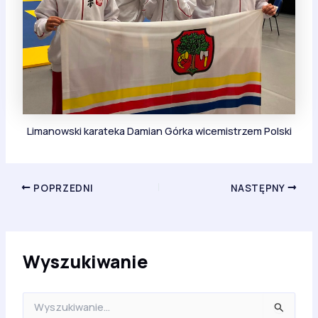
Limanowski karateka Damian Górka wicemistrzem Polski
POPRZEDNI
NASTĘPNY
Wyszukiwanie
S
z