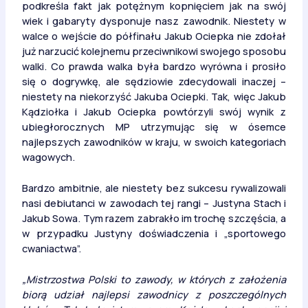
podkreśla fakt jak potężnym kopnięciem jak na swój
wiek i gabaryty dysponuje nasz zawodnik. Niestety w
walce o wejście do półfinału Jakub Ociepka nie zdołał
już narzucić kolejnemu przeciwnikowi swojego sposobu
walki. Co prawda walka była bardzo wyrówna i prosiło
się o dogrywkę, ale sędziowie zdecydowali inaczej –
niestety na niekorzyść Jakuba Ociepki. Tak, więc Jakub
Kądziołka i Jakub Ociepka powtórzyli swój wynik z
ubiegłorocznych MP utrzymując się w ósemce
najlepszych zawodników w kraju, w swoich kategoriach
wagowych.
Bardzo ambitnie, ale niestety bez sukcesu rywalizowali
nasi debiutanci w zawodach tej rangi – Justyna Stach i
Jakub Sowa. Tym razem zabrakło im trochę szczęścia, a
w przypadku Justyny doświadczenia i „sportowego
cwaniactwa”.
„Mistrzostwa Polski to zawody, w których z założenia
biorą udział najlepsi zawodnicy z poszczególnych