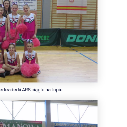
rleaderki ARS ciągle na topie