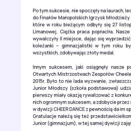
Po tym sukcesie, nie spoczęły na laurach, l
do Finałów Małopolskich Igrzysk Młodzieży
które w roku bieżącym odbyły się 27 list
Limanowej. Ciężka praca popłaciła. Nasz
wywalczyły II miejsce, dając się wyprzedzić
koleżanki – gimnazjalistki w tym roku b
wszystkich, zdobywając złoty medal.
Innym sukcesem, jaki osiągnęły nasze p
Otwartych Mistrzostwach Zespołów Cheelead
2015r. Było to nie lada wyzwanie, zwłaszcz
Junior Młodszy (szkoła podstawowa) udzi
pierwszy miały okazję rywalizować z konkure
nich ogromnym sukcesem, a zdobycie przez 
w dywizji CHEER DANCE z pewnością da im sp
Gratulacje należą się też przedstawicielko
Junior (gimnazjum), w tej samej dywizji zaję