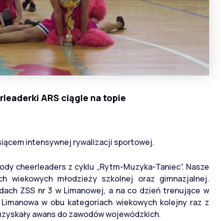
leaderki ARS ciągle na topie
siącem intensywnej rywalizacji sportowej.
wody cheerleaders z cyklu „Rytm-Muzyka-Taniec”. Nasze
ch wiekowych młodzieży szkolnej oraz gimnazjalnej.
dach ZSS nr 3 w Limanowej, a na co dzień trenujące w
i Limanowa w obu kategoriach wiekowych kolejny raz z
 uzyskały awans do zawodów wojewódzkich.