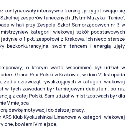
ecz kontynuowały intensywne treningi, przygotowując się
 Szkolnej zespołów tanecznych „Rytm-Muzyka- Taniec”,
opada w hali przy Zespole Szkół Samorządowych nr 3 w
e mistrzyniew kategorii wiekowej szkół podstawowych
 jedynie o 1 pkt. zespołowi z Krakowa. Ich nieco starsze
yły bezkonkurencyjne, swoim tańcem i energią ujęły
omponiary, o którym warto wspomnieć był udział w
ers Grand Prix Polski w Krakowie, w dniu 21 listopada
a, żedla dziewcząt rywalizujących w kategorii wiekowej
ał w tych zawodach był turniejowym debiutem, po raz
ncją z całej Polski. Sam udział w mistrzostwach był dla
nie V miejsca
orą dawkę motywacji do dalszej pracy.
m ARS Klub Kyokushinkai Limanowa w kategorii wiekowej
ły one, bowiem IV miejsce.