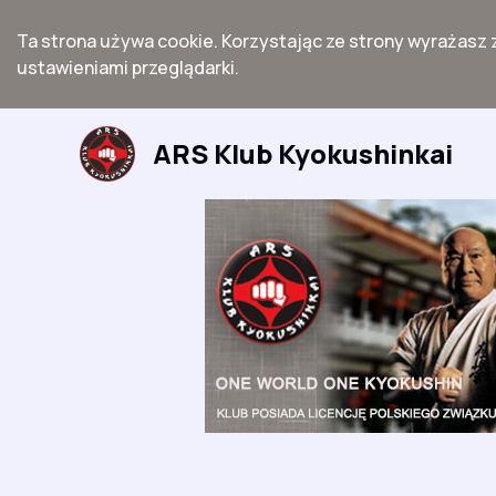
Ta strona używa cookie. Korzystając ze strony wyrażasz 
ustawieniami przeglądarki.
Przejdź
do
ARS Klub Kyokushinkai
treści