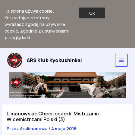
Ta strona używa cookie.
Ok
Korzystając ze strony
wyrażasz zgodę na używanie
cookie, zgodnie z ustawieniami
przeglądarki.
Przejdź
do
ARS Klub Kyokushinkai
Main
treści
Men
Limanowskie Cheerledaerki Mistrzami i
Wicemistrzami Polski (3)
Przez
Arslimanowa
/
4 maja 2018