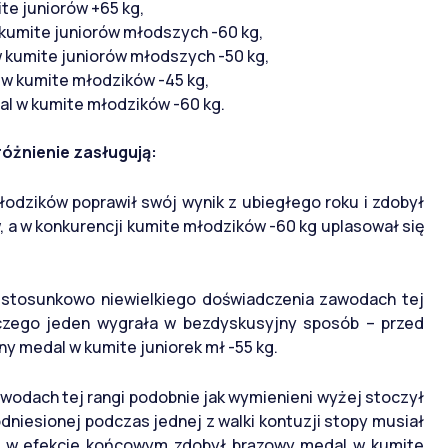
te juniorów +65 kg,
kumite juniorów młodszych -60 kg,
w kumite juniorów młodszych -50 kg,
w kumite młodzików -45 kg,
al w kumite młodzików -60 kg.
różnienie zasługują:
młodzików poprawił swój wynik z ubiegłego roku i zdobył
, a w konkurencji kumite młodzików -60 kg uplasował się
i stosunkowo niewielkiego doświadczenia zawodach tej
 czego jeden wygrała w bezdyskusyjny sposób – przed
y medal w kumite juniorek mł -55 kg.
awodach tej rangi podobnie jak wymienieni wyżej stoczył
dniesionej podczas jednej z walki kontuzji stopy musiał
u i w efekcie końcowym zdobył brązowy medal w kumite