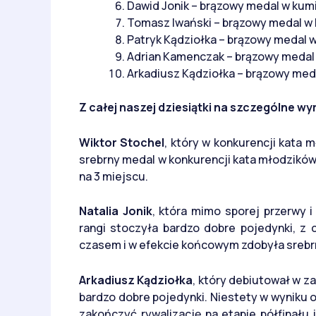
Dawid Jonik – brązowy medal w kumi
Tomasz Iwański – brązowy medal w 
Patryk Kądziołka – brązowy medal 
Adrian Kamenczak – brązowy medal 
Arkadiusz Kądziołka – brązowy med
Z całej naszej dziesiątki na szczególne wy
Wiktor Stochel
, który w konkurencji kata 
srebrny medal w konkurencji kata młodzików
na 3 miejscu.
Natalia Jonik
, która mimo sporej przerwy 
rangi stoczyła bardzo dobre pojedynki, z
czasem i w efekcie końcowym zdobyła srebrn
Arkadiusz Kądziołka
, który debiutował w z
bardzo dobre pojedynki. Niestety w wyniku o
zakończyć rywalizację na etapie półfinał