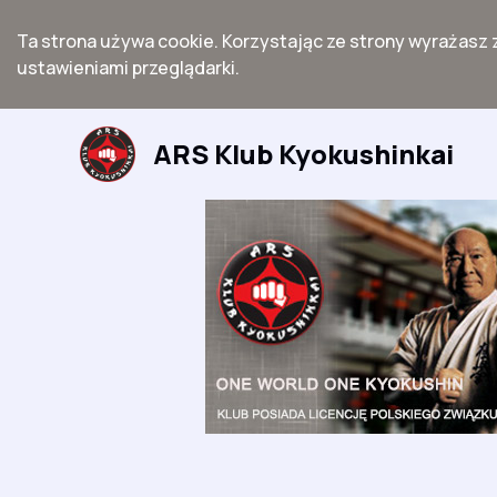
Ta strona używa cookie. Korzystając ze strony wyrażasz 
ustawieniami przeglądarki.
Przejdź
do
ARS Klub Kyokushinkai
treści