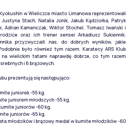
yokushin w Wieliczce miasto Limanowa reprezentowali
Justyna Stach, Natalia Jonik, Jakub Kądziołka, Patryk
k, Adrian Kamenczak, Wiktor Stochel, Tomasz Iwański i
odzice oraz ich trener sensei Arkadiusz Sukiennik.
nika przyzwyczaili nas, do dobrych wyników, jakie
odobnie było również tym razem. Karatecy ARS Klub
ę na wielickim tatami naprawdę dobrze, co tym razem
 srebrnych i 6 brązowych.
bu prezentują się następująco:
ite juniorek -55 kg,
mite juniorem młodszych -55 kg,
kumite juniorów -60 kg,
ite juniorów -65 kg,
kata młodzików i brązowy medal w kumite młodzików -60