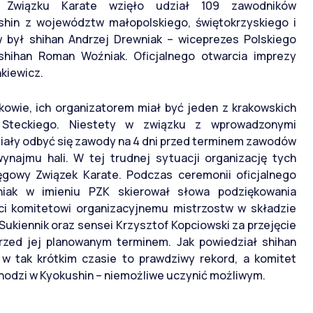
o Związku Karate wzięło udział 109 zawodników
shin z województw małopolskiego, świętokrzyskiego i
był shihan Andrzej Drewniak – wiceprezes Polskiego
shihan Roman Woźniak. Oficjalnego otwarcia imprezy
kiewicz.
owie, ich organizatorem miał być jeden z krakowskich
 Steckiego. Niestety w związku z wprowadzonymi
miały odbyć się zawody na 4 dni przed terminem zawodów
najmu hali. W tej trudnej sytuacji organizację tych
gowy Związek Karate. Podczas ceremonii oficjalnego
iak w imieniu PZK skierował słowa podziękowania
ci komitetowi organizacyjnemu mistrzostw w składzie
Sukiennik oraz sensei Krzysztof Kopciowski za przejęcie
przed jej planowanym terminem. Jak powiedział shihan
w tak krótkim czasie to prawdziwy rekord, a komitet
chodzi w Kyokushin – niemożliwe uczynić możliwym.