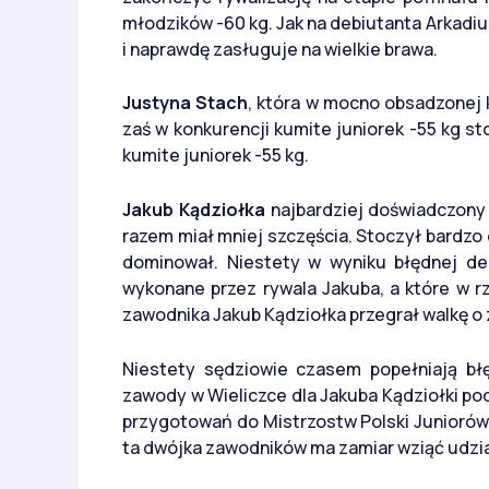
młodzików -60 kg. Jak na debiutanta Arkadi
i naprawdę zasługuje na wielkie brawa.
Justyna Stach
, która w mocno obsadzonej k
zaś w konkurencji kumite juniorek -55 kg s
kumite juniorek -55 kg.
Jakub Kądziołka
najbardziej doświadczony
razem miał mniej szczęścia. Stoczył bardzo
dominował. Niestety w wyniku błędnej dec
wykonane przez rywala Jakuba, a które w 
zawodnika Jakub Kądziołka przegrał walkę o 
Niestety sędziowie czasem popełniają błę
zawody w Wieliczce dla Jakuba Kądziołki po
przygotowań do Mistrzostw Polski Juniorów,
ta dwójka zawodników ma zamiar wziąć udzia