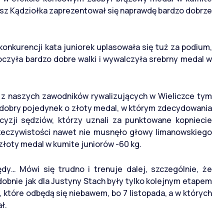
usz Kądziołka zaprezentował się naprawdę bardzo dobrze
onkurencji kata juniorek uplasowała się tuż za podium,
toczyła bardzo dobre walki i wywalczyła srebrny medal w
 z naszych zawodników rywalizujących w Wieliczce tym
 dobry pojedynek o złoty medal, w którym zdecydowania
yzji sędziów, którzy uznali za punktowane kopniecie
rzeczywistości nawet nie musnęło głowy limanowskiego
złoty medal w kumite juniorów -60 kg.
dy… Mówi się trudno i trenuje dalej, szczególnie, że
dobnie jak dla Justyny Stach były tylko kolejnym etapem
 które odbędą się niebawem, bo 7 listopada, a w których
ł.