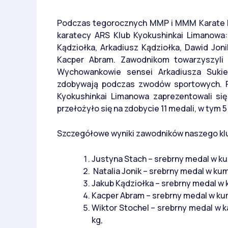
Podczas tegorocznych MMP i MMM Karate K
karatecy ARS Klub Kyokushinkai Limanowa: 
Kądziołka, Arkadiusz Kądziołka, Dawid Joni
Kacper Abram. Zawodnikom towarzyszyli r
Wychowankowie sensei Arkadiusza Sukien
zdobywają podczas zwodów sportowych. P
Kyokushinkai Limanowa zaprezentowali si
przełożyło się na zdobycie 11 medali, w tym 5
Szczegółowe wyniki zawodników naszego klu
Justyna Stach – srebrny medal w kum
Natalia Jonik – srebrny medal w ku
Jakub Kądziołka – srebrny medal w 
Kacper Abram – srebrny medal w kum
Wiktor Stochel – srebrny medal w 
kg,