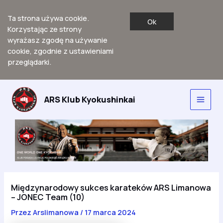
Ta strona używa cookie.
Ok
Korzystając ze strony
wyrażasz zgodę na używanie
cookie, zgodnie z ustawieniami
przeglądarki.
Przejdź
do
ARS Klub Kyokushinkai
Main
treści
Men
Międzynarodowy sukces karateków ARS Limanowa
– JONEC Team (10)
Przez
Arslimanowa
/
17 marca 2024