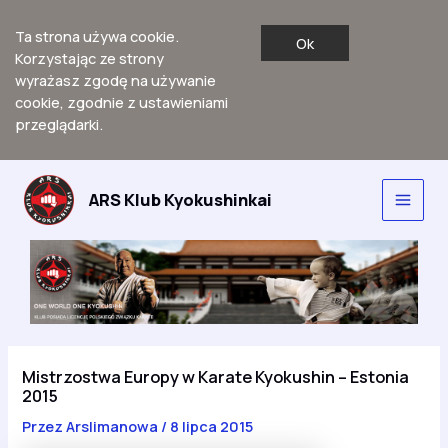
Ta strona używa cookie.
Ok
Korzystając ze strony
wyrażasz zgodę na używanie
cookie, zgodnie z ustawieniami
przeglądarki.
Przejdź
do
ARS Klub Kyokushinkai
Main
treści
Men
Mistrzostwa Europy w Karate Kyokushin – Estonia
2015
Przez
Arslimanowa
/
8 lipca 2015