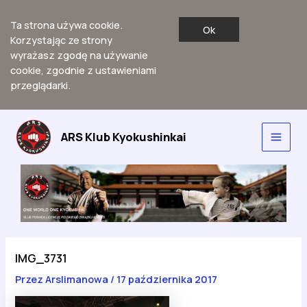
Ta strona używa cookie.
Ok
Korzystając ze strony
wyrażasz zgodę na używanie
cookie, zgodnie z ustawieniami
przeglądarki.
Przejdź
do
ARS Klub Kyokushinkai
Main
treści
Men
IMG_3731
Przez
Arslimanowa
/
17 października 2017