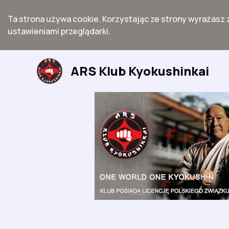
Ta strona używa cookie. Korzystając ze strony wyrażasz 
ustawieniami przeglądarki.
Przejdź
do
ARS Klub Kyokushinkai
treści