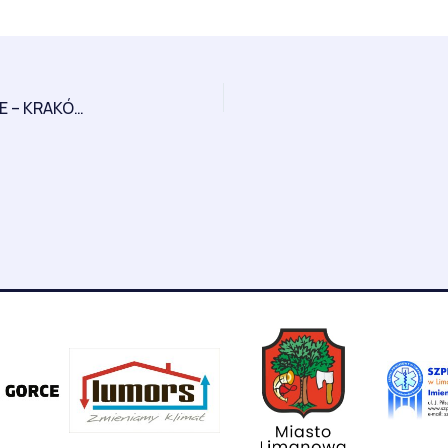
OGÓLNOPOLSKIE SEMINARIUM KYOKUSHIN KARATE – KRAKÓW 2020