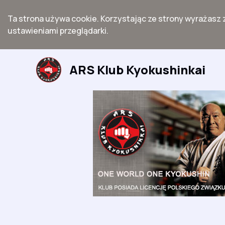
Ta strona używa cookie. Korzystając ze strony wyrażasz 
ustawieniami przeglądarki.
Przejdź
do
ARS Klub Kyokushinkai
treści