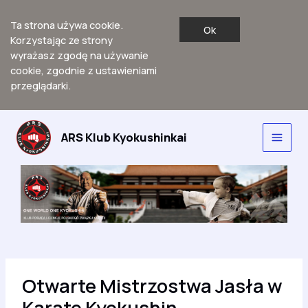
Ta strona używa cookie.
Ok
Korzystając ze strony
wyrażasz zgodę na używanie
cookie, zgodnie z ustawieniami
przeglądarki.
Przejdź
do
ARS Klub Kyokushinkai
Main
treści
Men
Otwarte Mistrzostwa Jasła w
Karate Kyokushin