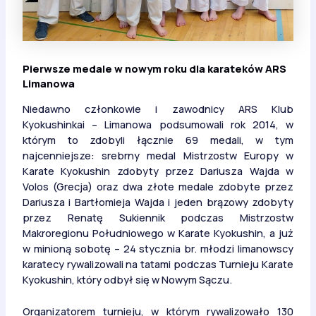
Pierwsze medale w nowym roku dla karateków ARS
Limanowa
Niedawno członkowie i zawodnicy ARS Klub
Kyokushinkai – Limanowa podsumowali rok 2014, w
którym to zdobyli łącznie 69 medali, w tym
najcenniejsze: srebrny medal Mistrzostw Europy w
Karate Kyokushin zdobyty przez Dariusza Wajda w
Volos (Grecja) oraz dwa złote medale zdobyte przez
Dariusza i Bartłomieja Wajda i jeden brązowy zdobyty
przez Renatę Sukiennik podczas Mistrzostw
Makroregionu Południowego w Karate Kyokushin, a już
w minioną sobotę – 24 stycznia br. młodzi limanowscy
karatecy rywalizowali na tatami podczas Turnieju Karate
Kyokushin, który odbył się w Nowym Sączu.
Organizatorem turnieju, w którym rywalizowało 130