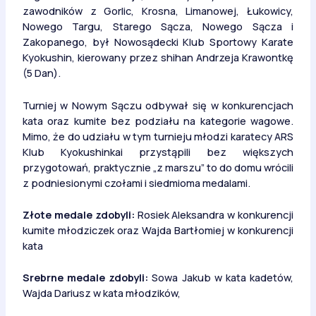
zawodników z Gorlic, Krosna, Limanowej, Łukowicy,
Nowego Targu, Starego Sącza, Nowego Sącza i
Zakopanego, był Nowosądecki Klub Sportowy Karate
Kyokushin, kierowany przez shihan Andrzeja Krawontkę
(5 Dan).
Turniej w Nowym Sączu odbywał się w konkurencjach
kata oraz kumite bez podziału na kategorie wagowe.
Mimo, że do udziału w tym turnieju młodzi karatecy ARS
Klub Kyokushinkai przystąpili bez większych
przygotowań, praktycznie „z marszu” to do domu wrócili
z podniesionymi czołami i siedmioma medalami.
Złote medale zdobyli:
Rosiek Aleksandra w konkurencji
kumite młodziczek oraz Wajda Bartłomiej w konkurencji
kata
Srebrne medale zdobyli:
Sowa Jakub w kata kadetów,
Wajda Dariusz w kata młodzików,