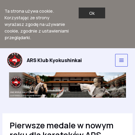
Ta strona używa cookie.
Ok
Korzystając ze strony
wyrażasz zgodę na używanie
cookie, zgodnie z ustawieniami
przeglądarki.
Przejdź
do
ARS Klub Kyokushinkai
Main
treści
Men
Pierwsze medale w nowym
roku dla karateków ARS