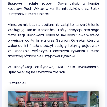
Brązowe medale zdobyli:
Sowa Jakub w kumite
kadetów, Puch Wiktor w kumite młodzików oraz Zelek
Justyna w kumite juniorek.
Mimo, że miejsca na podium nie zajęli to na wyróżnienie
zasługują Jakub Kądziołka, który decyzją sędziego
maty uległ klubowemu koledze Jakubowi Sowa w walce
o wejście do ¼ finału oraz Szymon Ociepka, który w
walce do 1/8 finału stoczył zacięty i piękny pojedynek
ze znacznie wyższym i cięższym rywalem i mimo
fizycznej różnicy nie ustępował rywalowi.
W klasyfikacji drużynowej ARS Klub Kyokushinkai
uplasował się na czwartym miejscu.
Gratulacje!