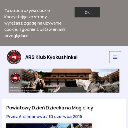
Ta strona używa cookie.
Ok
Korzystając ze strony
wyrażasz zgodę na używanie
cookie, zgodnie z ustawieniami
przeglądarki.
Przejdź
do
ARS Klub Kyokushinkai
Main
treści
Men
Powiatowy Dzień Dziecka na Mogielicy
Przez
Arslimanowa
/
10 czerwca 2015