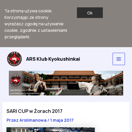
Ta strona używa cookie.
Ok
Korzystając ze strony
wyrażasz zgodę na używanie
cookie, zgodnie z ustawieniami
przeglądarki.
Przejdź
do
ARS Klub Kyokushinkai
Main
treści
Men
SARI CUP w Żorach 2017
Przez
Arslimanowa
/
1 maja 2017