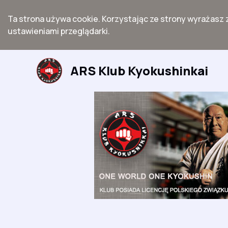
Ta strona używa cookie. Korzystając ze strony wyrażasz 
ustawieniami przeglądarki.
Przejdź
do
ARS Klub Kyokushinkai
treści