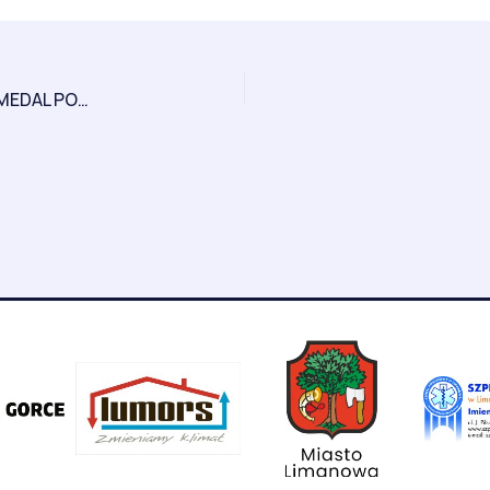
SENSEI ARKADIUSZ SUKIENNIK ZDOBYŁ BRĄZOWY MEDAL PODCZAS EURAZJA CUP 2016