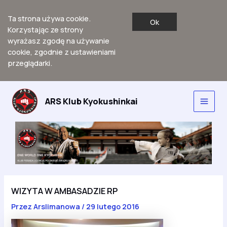
Ta strona używa cookie.
Ok
Korzystając ze strony
wyrażasz zgodę na używanie
cookie, zgodnie z ustawieniami
przeglądarki.
Przejdź
do
ARS Klub Kyokushinkai
Main
treści
Men
WIZYTA W AMBASADZIE RP
Przez
Arslimanowa
/
29 lutego 2016