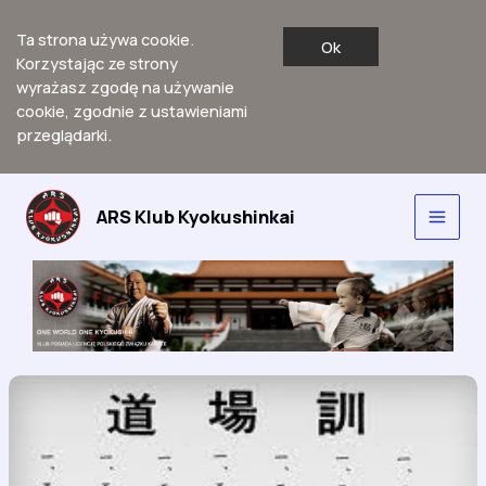
Ta strona używa cookie.
Ok
Korzystając ze strony
wyrażasz zgodę na używanie
cookie, zgodnie z ustawieniami
przeglądarki.
Przejdź
do
ARS Klub Kyokushinkai
Main
treści
Men