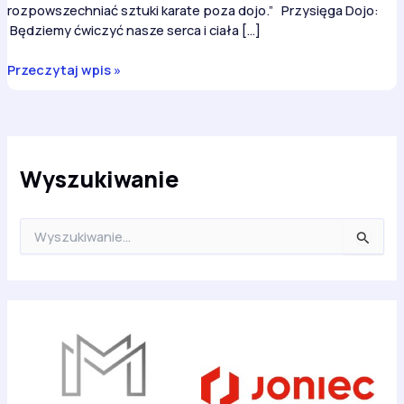
rozpowszechniać sztuki karate poza dojo.” Przysięga Dojo:
Będziemy ćwiczyć nasze serca i ciała […]
Przysięga
Przeczytaj wpis »
Dojo
KUN
Wyszukiwanie
S
z
u
k
a
j
d
l
a
: