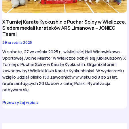
ARS
Limanowa
–
X Turniej Karate Kyokushin o Puchar Solny w Wieliczce.
JONIEC
Siedem medali karateków ARS Limanowa – JONIEC
Team!
Team!
29 września 2025
W sobotę, 27 września 2025 r., w Miejskiej Hali Widowiskowo-
Sportowej „Solne Miasto” w Wieliczce odbył się jubileuszowy X
Turniej o Puchar Solny w Karate Kyokushin. Organizatorem
zawodów był Wielicki Klub Karate Kyokushinkai. W wydarzeniu
wzięło udział blisko 150 zawodników w wieku od 8 do 21 lat,
reprezentujących 20 klubów z całej Polski. Rywalizacja
odbywała się
X
Przeczytaj wpis »
Turniej
Karate
Kyokushin
o