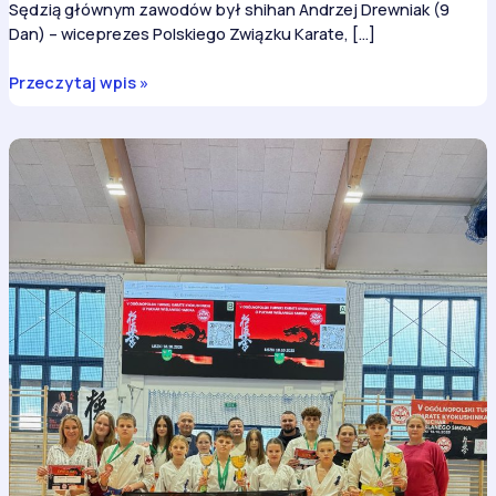
Sędzią głównym zawodów był shihan Andrzej Drewniak (9
Dan) – wiceprezes Polskiego Związku Karate, […]
6
Przeczytaj wpis »
medali
na
Mistrzostwach
Makroregionu
Centralnego
Karate
Kyokushin