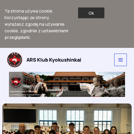
Ta strona używa cookie.
Ok
Korzystając ze strony
wyrażasz zgodę na używanie
cookie, zgodnie z ustawieniami
przeglądarki.
Przejdź
do
ARS Klub Kyokushinkai
Main
treści
Men