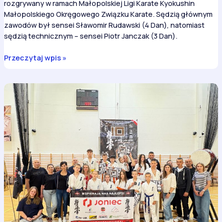
rozgrywany w ramach Małopolskiej Ligi Karate Kyokushin
Małopolskiego Okręgowego Związku Karate. Sędzią głównym
zawodów był sensei Sławomir Rudawski (4 Dan), natomiast
sędzią technicznym – sensei Piotr Janczak (3 Dan).
V
Przeczytaj wpis »
Ogólnopolski
Turniej
Karate
Kyokushinkai
o
Puchar
Wiślanego
Smoka
6
medali
i
kolejny
udany
start
karateków