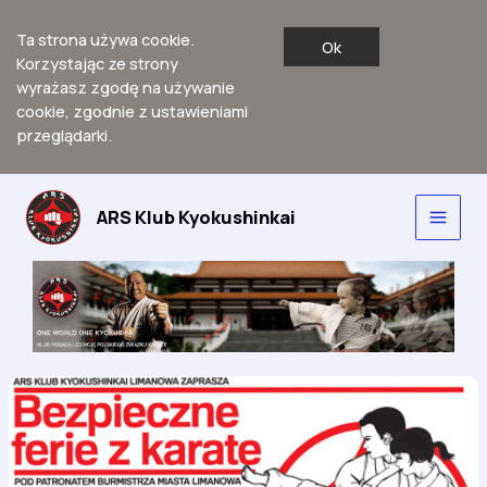
Ta strona używa cookie.
Ok
Korzystając ze strony
wyrażasz zgodę na używanie
cookie, zgodnie z ustawieniami
przeglądarki.
Przejdź
do
ARS Klub Kyokushinkai
Main
treści
Men