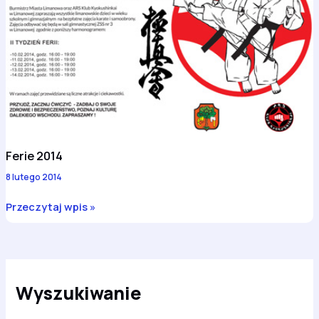
Ferie 2014
8 lutego 2014
Ferie
Przeczytaj wpis »
2014
Wyszukiwanie