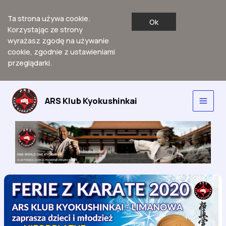
Ta strona używa cookie.
Ok
Korzystając ze strony
wyrażasz zgodę na używanie
cookie, zgodnie z ustawieniami
przeglądarki.
Przejdź
do
ARS Klub Kyokushinkai
Main
treści
Men