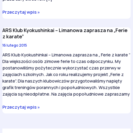
ARS
Przeczytaj wpis »
Klub
Kyokushinkai
ARS Klub Kyokushinkai – Limanowa zaprasza na „Ferie
–
z karate”
JONIEC
Team
16 lutego 2015
zaprasza
ARS Klub Kyokushinkai – Limanowa zaprasza na „ Ferie z karate ”
limanowskie
Dla większości osób zimowe ferie to czas odpoczynku. My
dzieci
postanowiliśmy pożytecznie wykorzystać czas przerwy w
i
zajęciach szkolnych. Jak co roku realizujemy projekt „Ferie z
młodzież
karate”. Dla naszych klubowiczów przygotowaliśmy napięty
na
grafik treningów porannych i popołudniowych. Wszystkie
„Ferie
zajęcia są nieodpłatne. Na zajęcia popołudniowe zapraszamy
z
karate”
ARS
Przeczytaj wpis »
Klub
Kyokushinkai
–
Limanowa