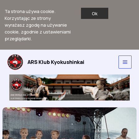
Ta strona używa cookie.
Ok
Korzystając ze strony
wyrażasz zgodę na używanie
cookie, zgodnie z ustawieniami
przeglądarki.
Przejdź
do
ARS Klub Kyokushinkai
Main
treści
Men