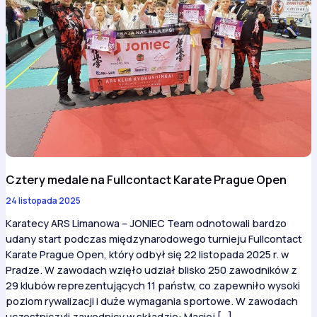
Cztery medale na Fullcontact Karate Prague Open
24 listopada 2025
Karatecy ARS Limanowa – JONIEC Team odnotowali bardzo
udany start podczas międzynarodowego turnieju Fullcontact
Karate Prague Open, który odbył się 22 listopada 2025 r. w
Pradze. W zawodach wzięło udział blisko 250 zawodników z
29 klubów reprezentujących 11 państw, co zapewniło wysoki
poziom rywalizacji i duże wymagania sportowe. W zawodach
uczestniczyli zawodnicy w składzie: Maciej […]