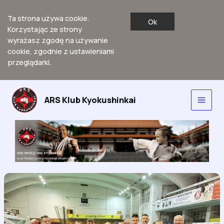
Ta strona używa cookie.
Ok
Korzystając ze strony
wyrażasz zgodę na używanie
cookie, zgodnie z ustawieniami
przeglądarki.
Przejdź
do
ARS Klub Kyokushinkai
Main
treści
Men