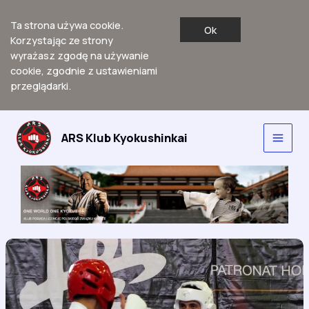
Ta strona używa cookie.
Ok
Korzystając ze strony
wyrażasz zgodę na używanie
cookie, zgodnie z ustawieniami
przeglądarki.
Przejdź
do
ARS Klub Kyokushinkai
Main
treści
Men