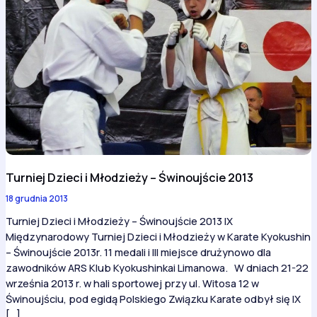
Turniej Dzieci i Młodzieży – Świnoujście 2013
18 grudnia 2013
Turniej Dzieci i Młodzieży – Świnoujście 2013 IX
Międzynarodowy Turniej Dzieci i Młodzieży w Karate Kyokushin
– Świnoujście 2013r. 11 medali i III miejsce drużynowo dla
zawodników ARS Klub Kyokushinkai Limanowa. W dniach 21-22
września 2013 r. w hali sportowej przy ul. Witosa 12 w
Świnoujściu, pod egidą Polskiego Związku Karate odbył się IX
[…]