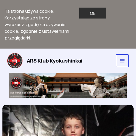
Ta strona używa cookie.
Ok
Korzystając ze strony
wyrażasz zgodę na używanie
cookie, zgodnie z ustawieniami
przeglądarki.
Przejdź
do
ARS Klub Kyokushinkai
Main
treści
Men