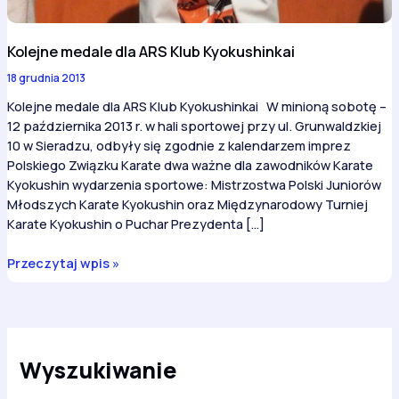
Kolejne medale dla ARS Klub Kyokushinkai
18 grudnia 2013
Kolejne medale dla ARS Klub Kyokushinkai W minioną sobotę –
12 października 2013 r. w hali sportowej przy ul. Grunwaldzkiej
10 w Sieradzu, odbyły się zgodnie z kalendarzem imprez
Polskiego Związku Karate dwa ważne dla zawodników Karate
Kyokushin wydarzenia sportowe: Mistrzostwa Polski Juniorów
Młodszych Karate Kyokushin oraz Międzynarodowy Turniej
Karate Kyokushin o Puchar Prezydenta […]
Kolejne
Przeczytaj wpis »
medale
dla
ARS
Klub
Kyokushinkai
Wyszukiwanie