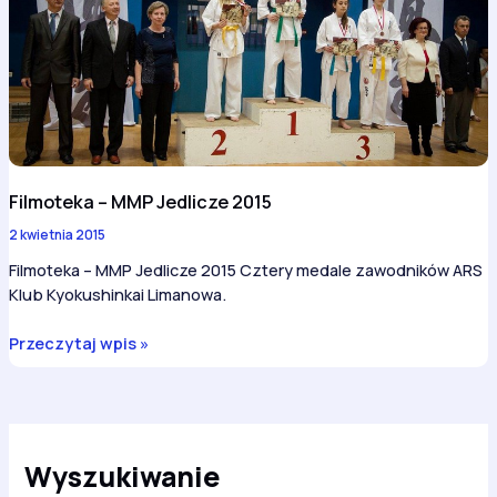
Filmoteka – MMP Jedlicze 2015
2 kwietnia 2015
Filmoteka – MMP Jedlicze 2015 Cztery medale zawodników ARS
Klub Kyokushinkai Limanowa.
Filmoteka
Przeczytaj wpis »
–
MMP
Jedlicze
2015
Wyszukiwanie