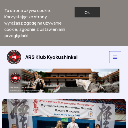
Ta strona używa cookie.
Ok
Korzystając ze strony
wyrażasz zgodę na używanie
cookie, zgodnie z ustawieniami
przeglądarki.
Przejdź
do
ARS Klub Kyokushinkai
Main
treści
Men