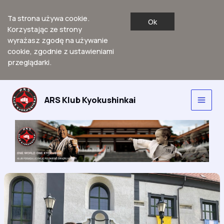
Ta strona używa cookie.
Ok
Korzystając ze strony
wyrażasz zgodę na używanie
cookie, zgodnie z ustawieniami
przeglądarki.
Przejdź
do
ARS Klub Kyokushinkai
Main
treści
Men