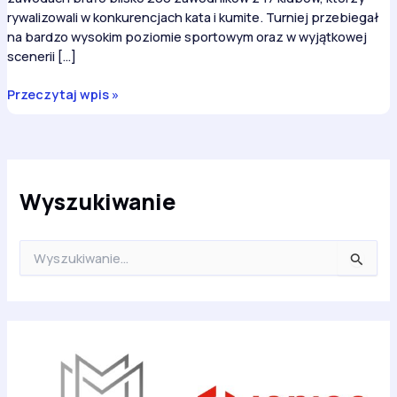
rywalizowali w konkurencjach kata i kumite. Turniej przebiegał
na bardzo wysokim poziomie sportowym oraz w wyjątkowej
scenerii […]
Natalia
Przeczytaj wpis »
Jonik
brązową
medalistką
Otwartych
Mistrzostw
Wyszukiwanie
Województwa
Lubuskiego
S
w
z
Karate
u
Kyokushin
k
a
j
d
l
a