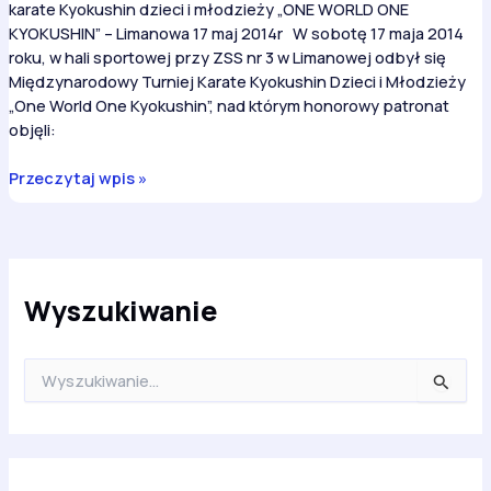
karate Kyokushin dzieci i młodzieży „ONE WORLD ONE
KYOKUSHIN” – Limanowa 17 maj 2014r W sobotę 17 maja 2014
roku, w hali sportowej przy ZSS nr 3 w Limanowej odbył się
Międzynarodowy Turniej Karate Kyokushin Dzieci i Młodzieży
„One World One Kyokushin”, nad którym honorowy patronat
objęli:
ONE
Przeczytaj wpis »
WORLD
ONE
KYOKUSHIN
2014
Wyszukiwanie
S
z
u
k
a
j