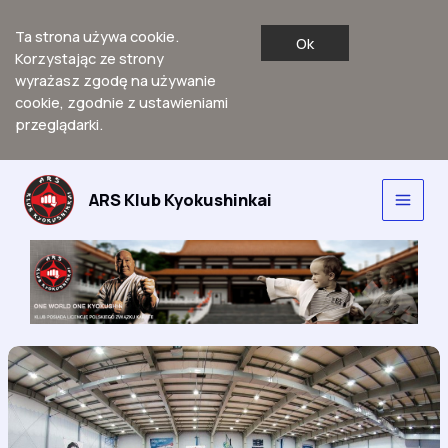
Ta strona używa cookie.
Ok
Korzystając ze strony
wyrażasz zgodę na używanie
cookie, zgodnie z ustawieniami
przeglądarki.
Przejdź
do
ARS Klub Kyokushinkai
Main
treści
Men