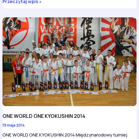
One
Przeczytaj wpis »
World
One
Kyokushin
ONE WORLD ONE KYOKUSHIN 2014
19 maja 2014
ONE WORLD ONE KYOKUSHIN 2014 Międzynarodowy turniej