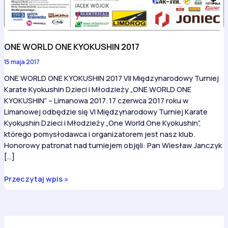
ONE WORLD ONE KYOKUSHIN 2017
15 maja 2017
ONE WORLD ONE KYOKUSHIN 2017 VII Międzynarodowy Turniej
Karate Kyokushin Dzieci i Młodzieży „ONE WORLD ONE
KYOKUSHIN” – Limanowa 2017. 17 czerwca 2017 roku w
Limanowej odbędzie się VI Międzynarodowy Turniej Karate
Kyokushin Dzieci i Młodzieży „One World One Kyokushin”,
którego pomysłodawca i organizatorem jest nasz klub.
Honorowy patronat nad turniejem objęli: Pan Wiesław Janczyk
[…]
ONE
Przeczytaj wpis »
WORLD
ONE
KYOKUSHIN
2017