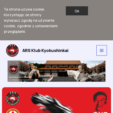
Ta strona używa cookie.
Ok
Korzystając ze strony
wyrażasz zgodę na używanie
cookie, zgodnie z ustawieniami
przeglądarki.
Przejdź
do
ARS Klub Kyokushinkai
Main
treści
Men