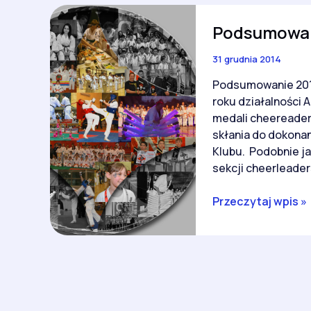
Podsumowani
31 grudnia 2014
Podsumowanie 2014
roku działalności 
medali cheereadere
skłania do dokona
Klubu. Podobnie ja
sekcji cheerleader
Podsumowanie
Przeczytaj wpis »
2014
roku
–
Ars
Klub
Kyokushinkai