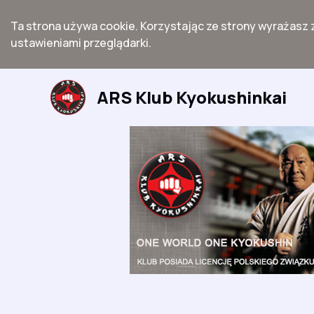
Ta strona używa cookie. Korzystając ze strony wyrażasz 
ustawieniami przeglądarki.
Przejdź
do
ARS Klub Kyokushinkai
treści